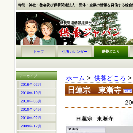
寺院・神社・教会及び供養関連法人・団体・企業の情報を発信する総合
供養どころ
トップ
供養カレンダー
アーカイブ
ホーム
>
供養どころ
2016年 02月
日蓮宗 東漸寺
2010年 10月
20
2010年 06月
2010年 04月
2010年 02月
2009年 12月