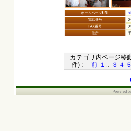
ホームページURL
ht
電話番号
0
FAX番号
0
住所
カテゴリ内ページ移動 (
件)：
前
1
..
3
4
5
Powered by