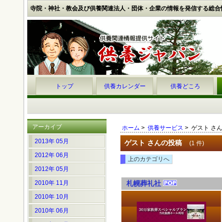
寺院・神社・教会及び供養関連法人・団体・企業の情報を発信する総合
トップ
供養カレンダー
供養どころ
アーカイブ
ホーム
>
供養サービス
> ゲスト さ
2013年 05月
ゲスト さんの投稿
(1 件)
2012年 06月
上のカテゴリへ
2012年 05月
2010年 11月
札幌葬礼社
2010年 10月
2010年 06月