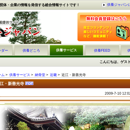
供養ジャパン
団体・企業の情報を発信する総合情報サイトです！
供養サービス
ンダー
供養どころ
供養FEED
こんにちは、ゲス
ーム
>
供養サービス
>
納骨堂
>
近畿
> 近江・新善光寺
江・新善光寺
2009-7-10 12