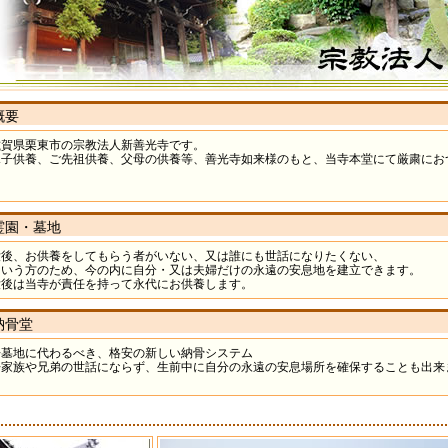
概要
滋賀県栗東市の宗教法人新善光寺です。
水子供養、ご先祖供養、父母の供養等、善光寺如来様のもと、当寺本堂にて厳粛にお
霊園・墓地
没後、お供養をしてもらう者がいない、又は誰にも世話になりたくない、
という方のため、今の内に自分・又は夫婦だけの永遠の安息地を建立できます。
没後は当寺が責任を持って永代にお供養します。
納骨堂
◆墓地に代わるべき、格安の新しい納骨システム
◆家族や兄弟の世話にならず、生前中に自分の永遠の安息場所を確保することも出来