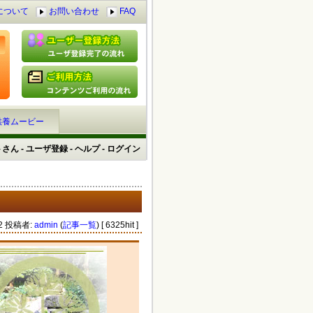
について
お問い合わせ
FAQ
供養ムービー
トさん
-
ユーザ登録
-
ヘルプ
-
ログイン
:02 投稿者:
admin
(
記事一覧
) [ 6325hit ]