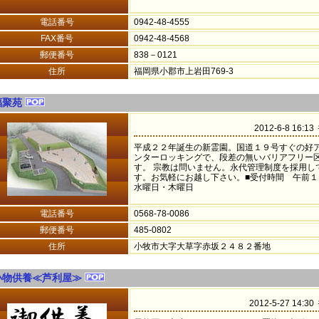
電話番号
0942-48-4555
FAX番号
0942-48-4568
郵便番号
838－0121
住所
福岡県小郡市上岩田769-3
福聚苑
2012-6-8 16:1
平成２２年誕生の新霊園。国道１９号すぐの好
ンターロッキングで、段差の無いバリアフリー
す。 宗教は問いません。永代管理制度を採用し
す。お気軽にお越し下さい。■受付時間 午
水曜日・木曜日
電話番号
0568-78-0086
郵便番号
485-0802
住所
小牧市大字大草字赤坂２４８２番地
小物供養≪芦利屋≫
2012-5-27 14:3