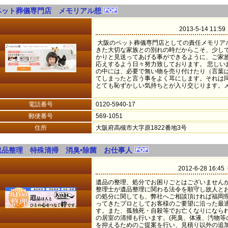
ペット葬儀専門店 メモリアル想
2013-5-14 11:
大阪のペット葬儀専門店としての責任メモリア
きた大切な家族との別れの時だからこそ、少し
かりと見送ってあげる事ができるように、ご家
応えするよう日々努力致しております。 悲しい
の中には、必要で無い物を売り付けたり（言葉
てしまったと言う事をよく耳にします。それは
とても恥ずかしい気持ちとが入り交じります。メ.
電話番号
0120-5940-17
郵便番号
569-1051
住所
大阪府高槻市大字原1822番地3号
遺品整理 特殊清掃 消臭•除菌 お仕事人
2012-6-28 16:4
遺品の整理、処分でお困りごとはございません
整理士が遺品整理に関わる法令を順守し故人と
の処分に関しても、弊社へご相談頂ければ福岡県
ってきたプロとしてお客様のご要望に沿った最
す。また、孤独死・自殺等でお亡くなりになら
の居室の清掃も行います。(死臭、体液、汚物等
を抑えるためのご提案を行い、見積り以外の追加料