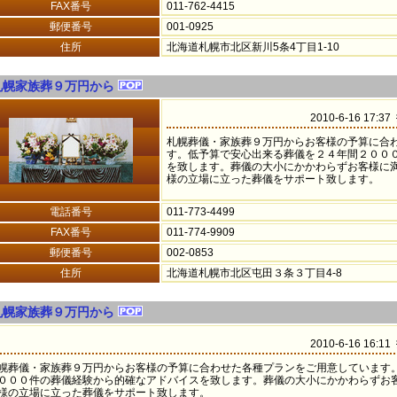
FAX番号
011-762-4415
郵便番号
001-0925
住所
北海道札幌市北区新川5条4丁目1-10
札幌家族葬９万円から
2010-6-16 17:3
札幌葬儀・家族葬９万円からお客様の予算に合
す。低予算で安心出来る葬儀を２４年間２００
を致します。葬儀の大小にかかわらずお客様に
様の立場に立った葬儀をサポート致します。
電話番号
011-773-4499
FAX番号
011-774-9909
郵便番号
002-0853
住所
北海道札幌市北区屯田３条３丁目4-8
札幌家族葬９万円から
2010-6-16 16:1
幌葬儀・家族葬９万円からお客様の予算に合わせた各種プランをご用意しています
０００件の葬儀経験から的確なアドバイスを致します。葬儀の大小にかかわらずお
様の立場に立った葬儀をサポート致します。