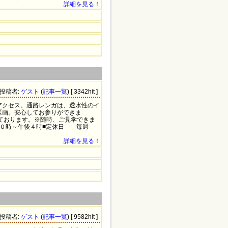
詳細を見る！
3 投稿者:
ゲスト
(
記事一覧
) [ 3342hit ]
アクセス。通路レンガは、透水性のイ
区画。安心してお参りができま
ております。※随時、ご見学できま
前１０時～午後４時■定休日 毎週
詳細を見る！
0 投稿者:
ゲスト
(
記事一覧
) [ 9582hit ]