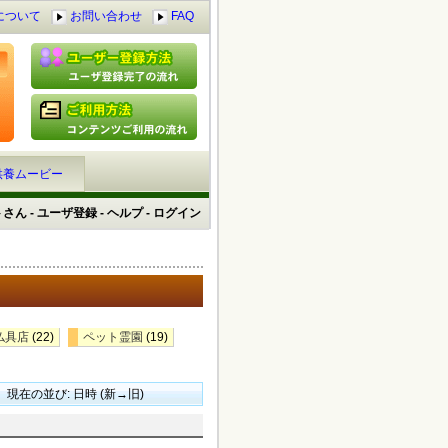
について
お問い合わせ
FAQ
供養ムービー
トさん
-
ユーザ登録
-
ヘルプ
-
ログイン
仏具店
(22)
ペット霊園
(19)
現在の並び: 日時 (新→旧)