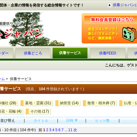
供養ジャパン
団体・企業の情報を発信する総合情報サイトです！
供養サービス
ンダー
供養どころ
供養FEED
こんにちは、ゲス
ーム
> 供養サービス
養サービス
(現在、
104
件登録されています！)
葬儀社
(28)
墓地・霊園
(31)
納骨堂
(14)
散骨・樹木葬
(7)
仏壇・
供花・花輪
(4)
その他
(17)
並び替え
|
タイトル
|
日時
|
ヒット数
|
1 - 10 件目 ( 104 件中) 前
1
2
3
4
5
6
7
...
11
次