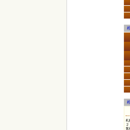
札
２
客