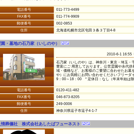
電話番号
011-773-4499
FAX番号
011-774-9909
郵便番号
002-0853
住所
北海道札幌市北区屯田３条３丁目4-8
霊園・墓地の石乃家（いしのや）
2010-6-1 16:5
石乃家（いしのや）は、神奈川・東京・埼玉・
豊富にご 用意しております。公営霊園や永代供
域・価格など、お客様のご要望に合わせたお墓
や）にお気軽にお問い合わせくださいフリーダイアル 
9：00～18：00 * 定休日：なし（年末年始は
電話番号
0120-411-482
FAX番号
046-873-8205
郵便番号
249-0006
住所
神奈川県逗子市逗子4-1-7
人情葬儀社 株式会社あしたばフューネスト