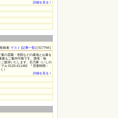
詳細を見る！
5 投稿者:
ゲスト
(
記事一覧
) [ 5177hit ]
千葉の霊園・寺院などの墓地とお墓を
養墓もご案内可能です。環境・地
をご提供いたします。石乃家（いしの
0120-411482 * 営業時間：
除く）
詳細を見る！