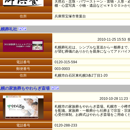
天然石・念珠・パワーストーン・置物・人形・
棚・心霊写真・小物・遺品など≪￥５００≫か
住所
兵庫県宝塚市青葉台
札幌葬礼社
2010-11-25 15:53
札幌葬礼社は、シンプルな直送から一般葬まで
が望む葬儀のありかたを親身になってアドバイ
電話番号
0120-315-594
郵便番号
003-0003
住所
札幌市白石区東札幌3条2丁目1-20
札幌の家族葬もやわらぎ斎場
2010-10-28 11:2
札幌市の家族葬もやわらぎ斎場。札幌市・小樽
を配備。家族葬・一般葬から社葬まで宗旨・宗派
心受付体制。お葬式はやわらぎ斎場をご用命く
電話番号
0120-288-233