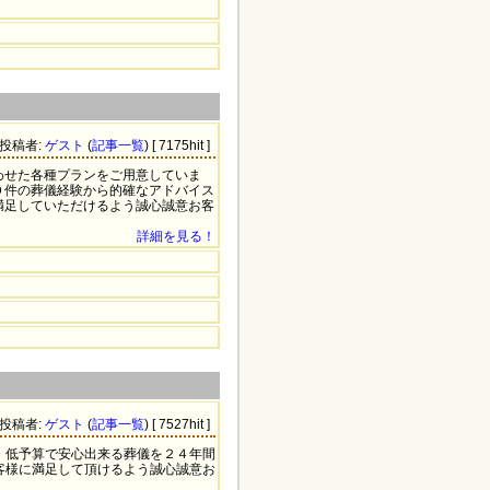
7 投稿者:
ゲスト
(
記事一覧
) [ 7175hit ]
わせた各種プランをご用意していま
０件の葬儀経験から的確なアドバイス
満足していただけるよう誠心誠意お客
詳細を見る！
1 投稿者:
ゲスト
(
記事一覧
) [ 7527hit ]
。低予算で安心出来る葬儀を２４年間
客様に満足して頂けるよう誠心誠意お