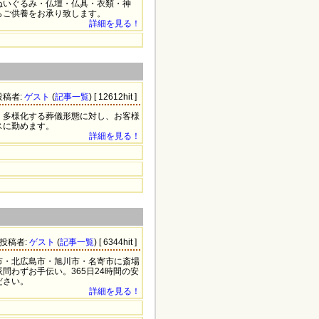
ぬいぐるみ・仏壇・仏具・衣類・神
らご供養をお承り致します。
詳細を見る！
 投稿者:
ゲスト
(
記事一覧
) [ 12612hit ]
、多様化する葬儀形態に対し、お客様
スに勤めます。
詳細を見る！
3 投稿者:
ゲスト
(
記事一覧
) [ 6344hit ]
市・北広島市・旭川市・名寄市に斎場
問わずお手伝い。365日24時間の安
ださい。
詳細を見る！