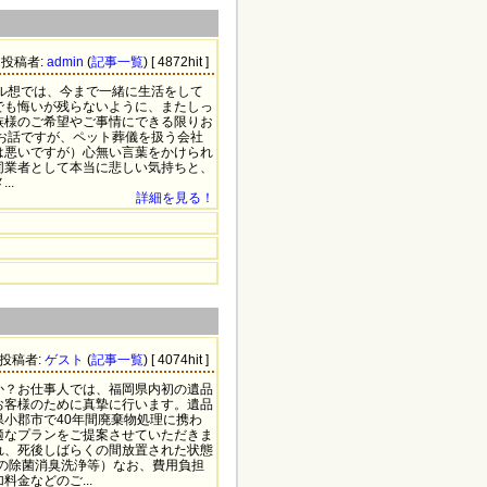
59 投稿者:
admin
(
記事一覧
) [ 4872hit ]
ル想では、今まで一緒に生活をして
でも悔いが残らないように、またしっ
族様のご希望やご事情にできる限りお
お話ですが、ペット葬儀を扱う会社
は悪いですが）心無い言葉をかけられ
同業者として本当に悲しい気持ちと、
..
詳細を見る！
5 投稿者:
ゲスト
(
記事一覧
) [ 4074hit ]
か？お仕事人では、福岡県内初の遺品
お客様のために真摯に行います。遺品
小郡市で40年間廃棄物処理に携わ
適なプランをご提案させていただきま
れ、死後しばらくの間放置された状態
の除菌消臭洗浄等）なお、費用負担
金などのご...