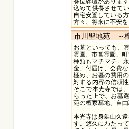
養位牌壇があります
込めて供養させて
自宅安置している
方々、将来に不安
市川聖地苑 ～
お墓といっても、霊
霊園、市営霊園、町
種類もマチマチ。永
金、付届け、会費
極め、お墓の費用の
対する内容の信頼
そこで本光寺では
らった上で、お墓
苑の檀家墓地、自由
本光寺は身延山久遠
す。悠久にわたっ