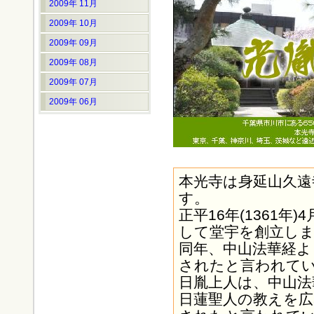
2009年 11月
2009年 10月
2009年 09月
2009年 08月
2009年 07月
2009年 06月
本光寺は身延山久遠
す。
正平16年(1361
して堂宇を創立し
同年、中山法華経より
されたと言われて
日胤上人は、中山法
日蓮聖人の教えを広