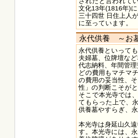
されたと言われて
文化13年(1816
三十四世 日住上人
に至っています。
永代供養 ～お
永代供養といっても
夫婦墓、位牌壇など
代志納料、年間管理
どの費用もマチマ
の費用の妥当性、そ
性」の判断こそが
そこで本光寺では
てもらった上で、
供養墓やすらぎ、
本光寺は身延山久遠
す。本光寺には、永