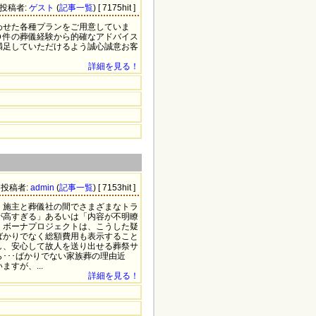
7 投稿者:
ゲスト
(
記事一覧
) [ 7175hit ]
わせた各種プランをご用意していま
０件の葬儀経験から的確なアドバイス
満足していただけるよう誠心誠意お客
詳細を見る！
44 投稿者:
admin
(
記事一覧
) [ 7153hit ]
、施主と葬儀社の間でさまざまなトラ
が高すぎる」あるいは「内容が不明瞭
）ボーナプロジェクトは、こうした疑
ばかりでなく総額費用も表示すること
し、安心して故人を送り出せる葬祭サ
･･･ばかりでない家族葬の理由近
すが、...
詳細を見る！