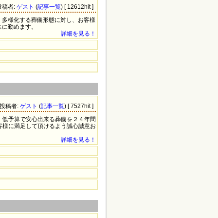
 投稿者:
ゲスト
(
記事一覧
) [ 12612hit ]
、多様化する葬儀形態に対し、お客様
スに勤めます。
詳細を見る！
1 投稿者:
ゲスト
(
記事一覧
) [ 7527hit ]
。低予算で安心出来る葬儀を２４年間
客様に満足して頂けるよう誠心誠意お
詳細を見る！