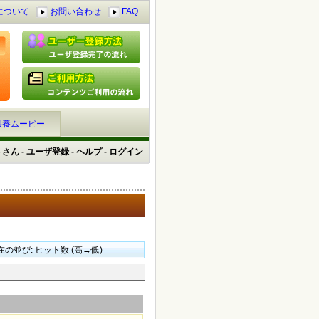
について
お問い合わせ
FAQ
供養ムービー
トさん
-
ユーザ登録
-
ヘルプ
-
ログイン
在の並び: ヒット数 (高→低)