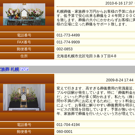
2010-6-16 17:3
札幌葬儀・家族葬９万円からお客様の予算に合
す。低予算で安心出来る葬儀を２４年間２００
を致します。葬儀の大小にかかわらずお客様に
様の立場に立った葬儀をサポート致します。
電話番号
011-773-4499
FAX番号
011-774-9909
郵便番号
002-0853
住所
北海道札幌市北区屯田３条３丁目4-8
家族葬 札幌
2009-8-24 17:
変えて行きます、高すぎる葬儀費用の常識最近
ブルや誤解が発生しています。特に「葬儀料金
だ」といった声が多く聞かれます。私たち（株
問や不満の声にお応えするために、セット料金
によって、お客様に解りやすい葬儀費用を明示
ービスの実現を目指しています。予算が無いから
年、家族葬で葬儀を行いたいという方が増えていま
電話番号
011-704-4194
郵便番号
060-0001