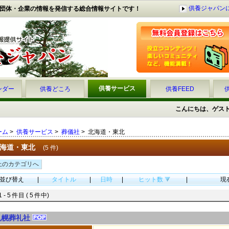
供養ジャパン
団体・企業の情報を発信する総合情報サイトです！
供養サービス
ンダー
供養どころ
供養FEED
こんにちは、ゲス
ーム
>
供養サービス
>
葬儀社
> 北海道・東北
海道・東北
(5 件)
上のカテゴリへ
並び替え
|
タイトル
|
日時
|
ヒット数
|
現
1 - 5 件目 ( 5 件中)
札幌葬礼社