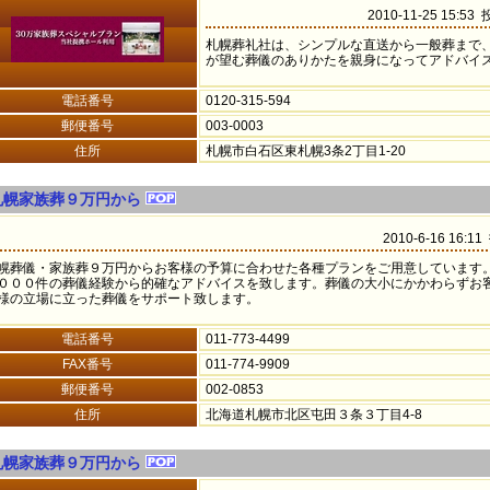
2010-11-25 15:53
札幌葬礼社は、シンプルな直送から一般葬まで
が望む葬儀のありかたを親身になってアドバイ
電話番号
0120-315-594
郵便番号
003-0003
住所
札幌市白石区東札幌3条2丁目1-20
札幌家族葬９万円から
2010-6-16 16:1
幌葬儀・家族葬９万円からお客様の予算に合わせた各種プランをご用意しています
０００件の葬儀経験から的確なアドバイスを致します。葬儀の大小にかかわらずお
様の立場に立った葬儀をサポート致します。
電話番号
011-773-4499
FAX番号
011-774-9909
郵便番号
002-0853
住所
北海道札幌市北区屯田３条３丁目4-8
札幌家族葬９万円から